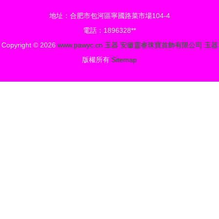
件盡在事成
翡翠玉器店
地址：合肥市包河區寧國路菜市場104-4
產品圖片由
電話：1896328**
Copyright © 2026
四會市事成
www.pawyc.cn
玉器
安徽靈睿珠寶首飾有限公司
玉器
翡翠玉器店
版權所有
Sitemap
公司生產提
供-