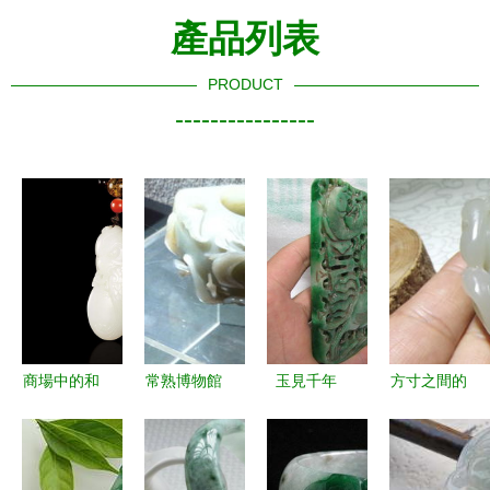
產品列表
PRODUCT
----------------
商場中的和
常熟博物館
玉見千年
方寸之間的
田玉商品真
文房用品展
精品玉器的
溫潤美好
實性調查
中的幾件玉
文化與珍藏
——品
揭開賣方的
器
鑒‘油潤祝