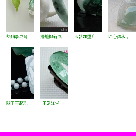
真相
福牌’玉器
收藏
熱銷事成翡
擺地攤新風
玉器加盟店
匠心傳承，
翠手鐲--價
口 30元精
是高利潤的
瑰寶鑒賞
格適中的翡
品A貨玉器
寶藏還是隱
裕旺翡翠玉
翠旺財貔貅
撬動江湖財
藏的陷阱？
器工藝廠的
掛件盡在事
富密碼
精品世界
成翡翠玉器
店圖片|熱
銷事成翡翠
關于玉馨珠
玉器江湖
手鐲--價格
寶關二爺開
抵債貨與地
適中的翡翠
光翡翠吊墜
攤經濟的底
旺財貔貅掛
的思考
層法則